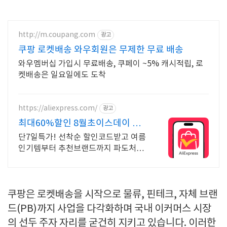
http://m.coupang.com
광고
쿠팡 로켓배송 와우회원은 무제한 무료 배송
와우멤버십 가입시 무료배송, 쿠페이 ~5% 캐시적립, 로
켓배송은 일요일에도 도착
https://aliexpress.com/
광고
최대60%할인 8월초이스데이 최
대60%할인 선착순코드발급
단7일특가! 선착순 할인코드받고 여름
인기템부터 추천브랜드까지 파도처럼
밀려오는 혜택 쏟아지는 혜택, 알리익
스프레스
쿠팡은 로켓배송을 시작으로 물류, 핀테크, 자체 브랜
드(PB)까지 사업을 다각화하며 국내 이커머스 시장
의 선두 주자 자리를 굳건히 지키고 있습니다. 이러한