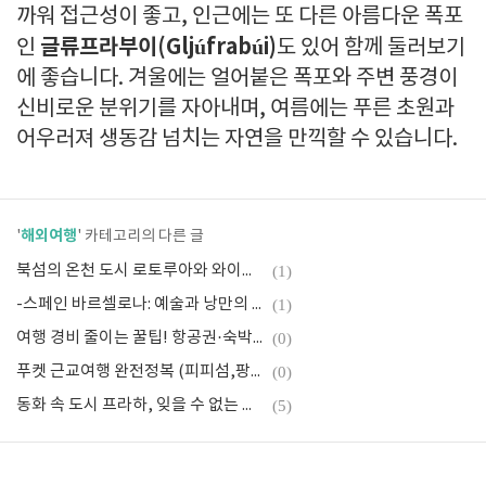
까워 접근성이 좋고, 인근에는 또 다른 아름다운 폭포
글류프라부이(Gljúfrabúi)
인
도 있어 함께 둘러보기
에 좋습니다. 겨울에는 얼어붙은 폭포와 주변 풍경이
신비로운 분위기를 자아내며, 여름에는 푸른 초원과
어우러져 생동감 넘치는 자연을 만끽할 수 있습니다.
해외여행
'
' 카테고리의 다른 글
북섬의 온천 도시 로토루아와 와이토모 반딧불 동굴
(1)
-스페인 바르셀로나: 예술과 낭만의 도시, 해변과 건축이 어우러진 감성 여행지.
(1)
여행 경비 줄이는 꿀팁! 항공권·숙박비 스마트하게 아끼는 법
(0)
푸켓 근교여행 완전정복 (피피섬,팡아만,코랄섬)
(0)
동화 속 도시 프라하, 잊을 수 없는 하루의 기록
(5)