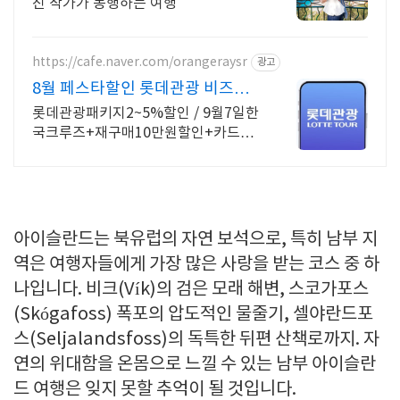
진 작가가 동행하는 여행
https://cafe.naver.com/orangeraysr
광고
8월 페스타할인 롯데관광 비즈니
스특가 크루즈특가
롯데관광패키지2~5%할인 / 9월7일한
국크루즈+재구매10만원할인+카드
8%청구할인
아이슬란드는 북유럽의 자연 보석으로, 특히 남부 지
역은 여행자들에게 가장 많은 사랑을 받는 코스 중 하
나입니다. 비크(Vík)의 검은 모래 해변, 스코가포스
(Skógafoss) 폭포의 압도적인 물줄기, 셀야란드포
스(Seljalandsfoss)의 독특한 뒤편 산책로까지. 자
연의 위대함을 온몸으로 느낄 수 있는 남부 아이슬란
드 여행은 잊지 못할 추억이 될 것입니다.