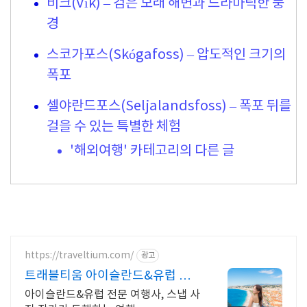
비크(Vík) – 검은 모래 해변과 드라마틱한 풍
경
스코가포스(Skógafoss) – 압도적인 크기의
폭포
셀야란드포스(Seljalandsfoss) – 폭포 뒤를
걸을 수 있는 특별한 체험
'해외여행' 카테고리의 다른 글
https://traveltium.com/
광고
트래블티움 아이슬란드&유럽 전
문 여행사
아이슬란드&유럽 전문 여행사, 스냅 사