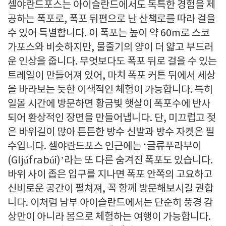
셀야란드포스는 아이슬란드에서도 독특한 경험을 제
공하는 폭포로, 폭포 뒤편으로 난 산책로를 따라 걸을
수 있어 특별합니다. 이 폭포는 높이 약 60m로 스코
가포스와 비슷하지만, 물줄기의 양이 더 얇고 부드러
운 인상을 줍니다. 무엇보다도 폭포 뒤로 걸을 수 있는
트레일이 만들어져 있어, 마치 폭포 커튼 뒤에서 세상
을 바라보는 듯한 이색적인 체험이 가능합니다. 특히
일몰 시간에 방문하면 황금빛 햇살이 폭포수에 반사
되어 환상적인 장면을 만들어냅니다. 단, 미끄럽고 젖
은 바위길이 많아 튼튼한 방수 신발과 방수 자켓은 필
수입니다. 셀야란드포스 인근에는 ‘글류푸라부이
(Gljúfrabúi)’라는 또 다른 숨겨진 폭포도 있습니다.
바위 사이 좁은 입구를 지나면 폭포 안쪽의 고요하고
신비로운 공간이 펼쳐져, 꼭 함께 방문해보시길 권합
니다. 이처럼 남부 아이슬란드에서는 단순히 풍경 감
상만이 아니라 몸으로 체험하는 여행이 가능합니다.