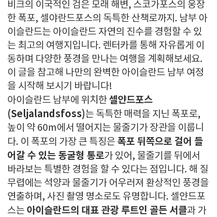
비크의 이국적인 검은 모래 해변, 스코가포스의 웅장
한 폭포, 셀야란드포스의 독특한 산책로까지. 남부 아
이슬란드는 아이슬란드 자연의 진수를 경험할 수 있
는 최고의 여행지입니다. 렌터카를 통해 자유롭게 이
동하며 다양한 풍경을 만나는 여행을 계획해보세요.
이 글을 참고해 나만의 완벽한 아이슬란드 남부 여정
을 시작해 보시기 바랍니다!
셀얀드포스
아이슬란드 남부에 위치한
(Seljalandsfoss)
는 독특한 매력을 지닌 폭포로,
높이 약 60m에서 떨어지는 물줄기가 장관을 이룹니
폭포 뒤쪽으로 걸어 들
다. 이 폭포의 가장 큰 특징은
어갈 수 있는 동굴형 통로
가 있어, 물줄기를 뒤에서
바라보는 특별한 경험을 할 수 있다는 점입니다. 해 질
무렵에는 석양과 물줄기가 어우러져 환상적인 풍경을
연출하며, 사진 촬영 명소로도 유명합니다. 셀얀드포
아이슬란드의 대표 관광 루트인 골든 서클
스는
과 가